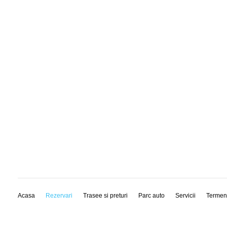
Acasa
Rezervari
Trasee si preturi
Parc auto
Servicii
Termen