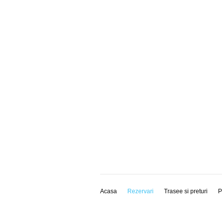
Acasa
Rezervari
Trasee si preturi
P