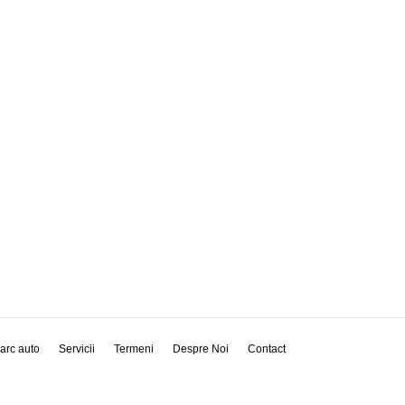
arc auto
Servicii
Termeni
Despre Noi
Contact