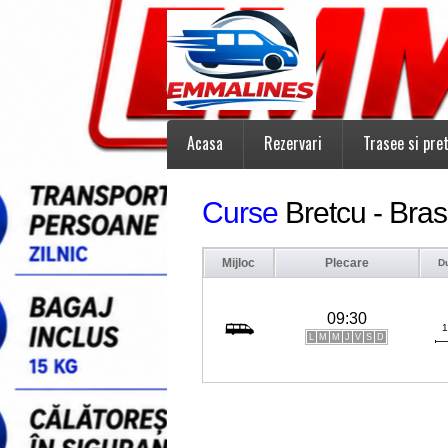
Acasa
Rezervari
Trasee si pret
Curse
Bretcu - Bra
Mijloc
Plecare
D
09:30
1
L
M
M
J
V
S
D