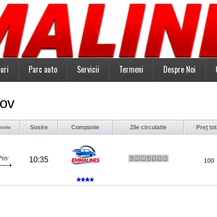
uri
Parc auto
Servicii
Termeni
Despre Noi
sov
Sosire
Companie
Zile circulatie
Preţ tot
urata
h
10:35
L
M
M
J
V
S
D
05'
100