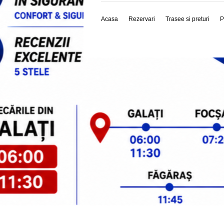
Acasa
Rezervari
Trasee si preturi
P