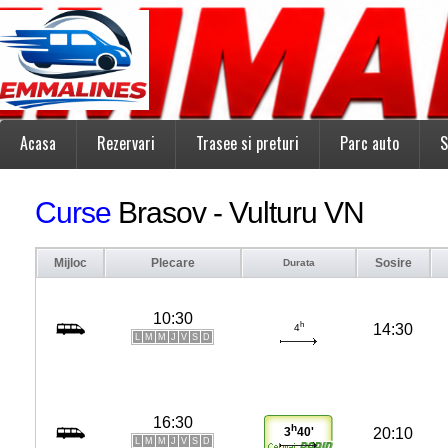
Acasa
Rezervari
Trasee si preturi
Parc auto
S
Curse
Brasov - Vulturu VN
Mijloc
Plecare
Sosire
Durata
10:30
h
14:30
4
L
M
M
J
V
S
D
16:30
h
20:10
3
40'
L
M
M
J
V
S
D