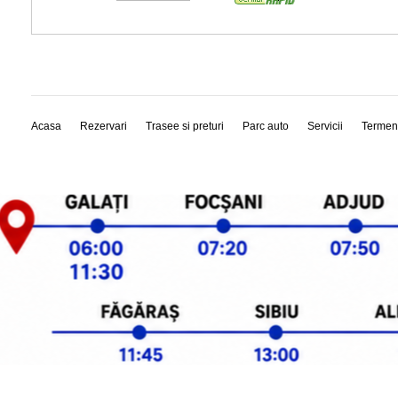
Acasa
Rezervari
Trasee si preturi
Parc auto
Servicii
Termen