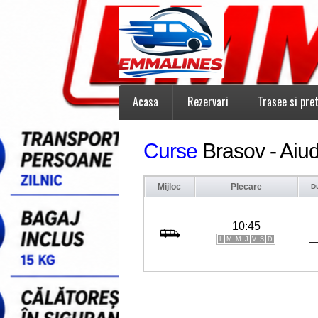
Acasa
Rezervari
Trasee si pret
Curse
Brasov - Aiu
Mijloc
Plecare
D
10:45
L
M
M
J
V
S
D