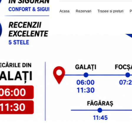
Acasa
Rezervari
Trasee si preturi
P