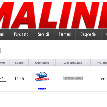
uri
Parc auto
Servicii
Termeni
Despre Noi
d
Sosire
Companie
Zile circulatie
Preţ tot
urata
h
14:45
L
M
M
J
V
S
D
4
130