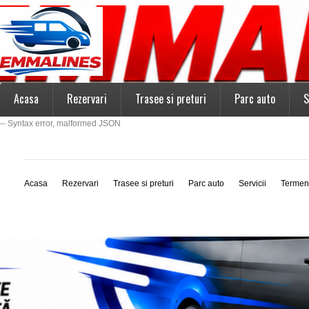
Acasa
Rezervari
Trasee si preturi
Parc auto
S
-- Syntax error, malformed JSON
Acasa
Rezervari
Trasee si preturi
Parc auto
Servicii
Termen